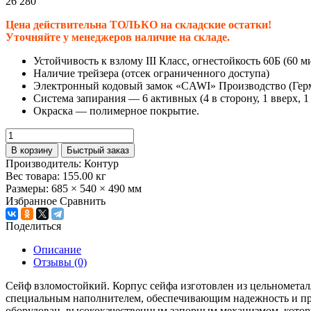
26 280
Цена действительна ТОЛЬКО на складские остатки!
Уточняйте у менеджеров наличие на складе.
Устойчивость к взлому III Класс, огнестойкость 60Б (60 
Наличие трейзера (отсек ограниченного доступа)
Электронный кодовый замок «CAWI» Производство (Гер
Система запирания — 6 активных (4 в сторону, 1 вверх, 1
Окраска — полимерное покрытие.
В корзину
Быстрый заказ
Производитель:
Контур
Вес товара:
155.00
кг
Размеры:
685 × 540 × 490 мм
Избранное
Сравнить
Поделиться
Описание
Отзывы (0)
Сейф взломостойкий. Корпус сейфа изготовлен из цельномета
специальным наполнителем, обеспечивающим надежность и про
оборудован высококачественным запорным механизмом, который