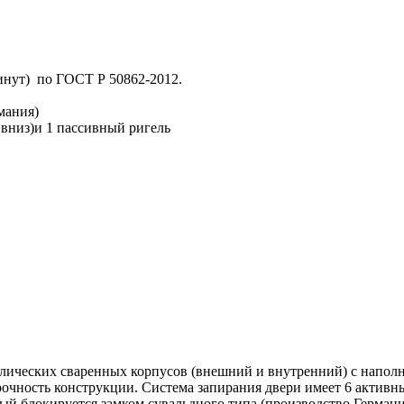
минут) по ГОСТ Р 50862-2012.
мания)
 вниз)и 1 пассивный ригель
ллических сваренных корпусов (внешний и внутренний) с напол
чность конструкции. Система запирания двери имеет 6 активны
 блокируется замком сувальдного типа (производство Германия)