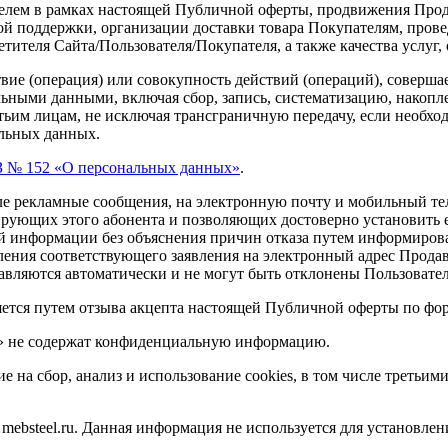
елем в рамках настоящей Публичной оферты, продвижения Прода
кой поддержки, организации доставки товара Покупателям, пров
тителя Сайта/Пользователя/Покупателя, а также качества услуг
твие
(операция
) или совокупность действий
(операций
), соверш
льными данными, включая сбор, запись, систематизацию, накопл
тьим лицам, не исключая трансграничную передачу, если необход
альных данных.
 № 152
«О
персональных данных»
.
е рекламные сообщения, на электронную почту и мобильный тел
рующих этого абонента и позволяющих достоверно установить е
й информации без объяснения причин отказа путем информирован
ления соответствующего заявления на электронный адрес Прода
правляются автоматически и не могут быть отклонены Пользовате
ется путем отзыва акцепта настоящей Публичной оферты по форм
» не содержат конфиденциальную информацию.
ие на сбор, анализ и использование cookies, в том числе треть
mebsteel.ru. Данная информация не используется для установлен