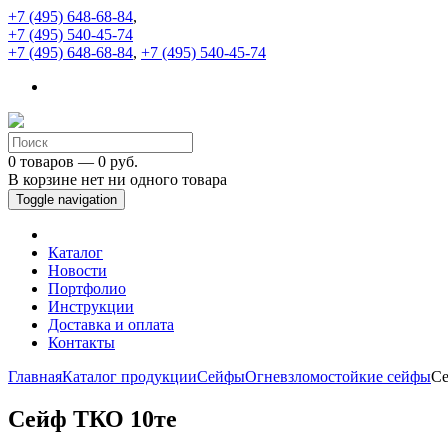
+7 (495) 648-68-84
,
+7 (495) 540-45-74
+7 (495) 648-68-84
,
+7 (495) 540-45-74
0 товаров — 0 руб.
В корзине нет ни одного товара
Toggle navigation
Каталог
Новости
Портфолио
Инструкции
Доставка и оплата
Контакты
Главная
Каталог продукции
Сейфы
Огневзломостойкие сейфы
Се
Сейф ТКО 10те