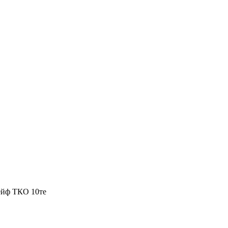
йф ТКО 10те