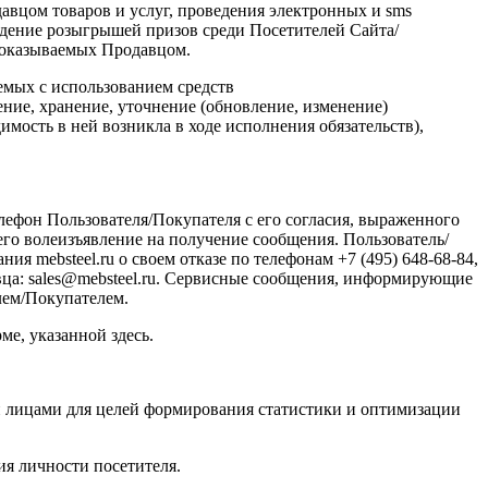
вцом товаров и услуг, проведения электронных и sms
едение розыгрышей призов среди Посетителей Сайта/
, оказываемых Продавцом.
аемых с использованием средств
ение, хранение, уточнение
(обновление
, изменение)
имость в ней возникла в ходе исполнения обязательств),
ефон Пользователя/Покупателя с его согласия, выраженного
го волеизъявление на получение сообщения. Пользователь/
ия mebsteel.ru о своем отказе по телефонам +7
(495
) 648-68-84,
вца: sales@mebsteel.ru. Сервисные сообщения, информирующие
лем/Покупателем.
е, указанной здесь.
ими лицами для целей формирования статистики и оптимизации
ия личности посетителя.