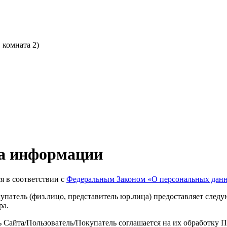
, комната 2)
а информации
я в соответствии с
Федеральным Законом
«О
персональных дан
купатель
(физ
.лицо, представитель юр.лица) предоставляет сле
ра.
 Сайта/Пользователь/Покупатель соглашается на их обработку 