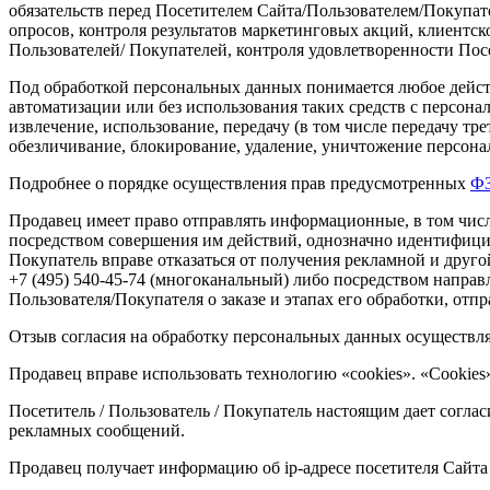
обязательств перед Посетителем Сайта/Пользователем/Покупат
опросов, контроля результатов маркетинговых акций, клиентс
Пользователей/ Покупателей, контроля удовлетворенности Посе
Под обработкой персональных данных понимается любое дейс
автоматизации или без использования таких средств с персона
извлечение, использование, передачу
(в
том числе передачу тре
обезличивание, блокирование, удаление, уничтожение персон
Подробнее о порядке осуществления прав предусмотренных
ФЗ
Продавец имеет право отправлять информационные, в том числ
посредством совершения им действий, однозначно идентифици
Покупатель вправе отказаться от получения рекламной и друго
+7
(495
) 540-45-74
(многоканальный
) либо посредством направ
Пользователя/Покупателя о заказе и этапах его обработки, от
Отзыв согласия на обработку персональных данных осуществля
Продавец вправе использовать технологию
«cookies
».
«Cookies
Посетитель / Пользователь / Покупатель настоящим дает соглас
рекламных сообщений.
Продавец получает информацию об ip-адресе посетителя Сайта 