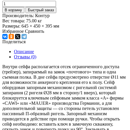
В корзину
Быстрый заказ
Производитель:
Контур
Вес товара:
75.00
кг
Размеры:
645 × 450 × 395 мм
Избранное
Сравнить
Поделиться
Описание
Отзывы (0)
Внутри сейфа располагается отсек ограниченного доступа
(трейзер), запираемый на замок «почтового» типа и одна
съемная полка. В дне сейфа предусмотрено отверстие Ø11 мм
для возможности анкерного крепления его к полу. Сейф
оборудован запорным механизмом с ригельной системой
запирания (2 ригеля Ø28 мм в сторону/1 вверх), который
блокируется ключевым сейфовым замком класса «А» фирмы
«CAWI» или «MAUER» производства Германии, а для
дополнительной защиты — со стороны петель установлен
пассивный П-образный ригель. Запорный механизм
приводится в действие при помощи ручки. Чтобы открыть
сейф необходимо: вставить ключ в замочную скважину,
открыть замок и повернуть ручку на 90°. Закрывать в