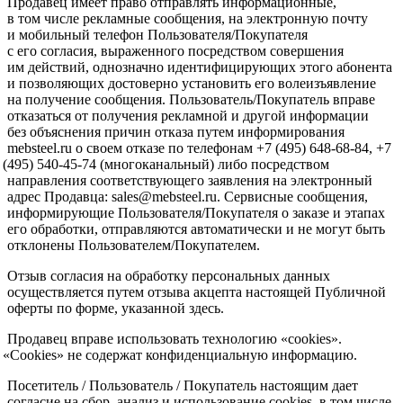
Продавец имеет право отправлять информационные,
в том числе рекламные сообщения, на электронную почту
и мобильный телефон Пользователя/Покупателя
с его согласия, выраженного посредством совершения
им действий, однозначно идентифицирующих этого абонента
и позволяющих достоверно установить его волеизъявление
на получение сообщения. Пользователь/Покупатель вправе
отказаться от получения рекламной и другой информации
без объяснения причин отказа путем информирования
mebsteel.ru о своем отказе по телефонам +7
(495
) 648-68-84, +7
(495
) 540-45-74
(многоканальный
) либо посредством
направления соответствующего заявления на электронный
адрес Продавца: sales@mebsteel.ru. Сервисные сообщения,
информирующие Пользователя/Покупателя о заказе и этапах
его обработки, отправляются автоматически и не могут быть
отклонены Пользователем/Покупателем.
Отзыв согласия на обработку персональных данных
осуществляется путем отзыва акцепта настоящей Публичной
оферты по форме, указанной здесь.
Продавец вправе использовать технологию
«cookies
».
«Cookies
» не содержат конфиденциальную информацию.
Посетитель / Пользователь / Покупатель настоящим дает
согласие на сбор, анализ и использование cookies, в том числе