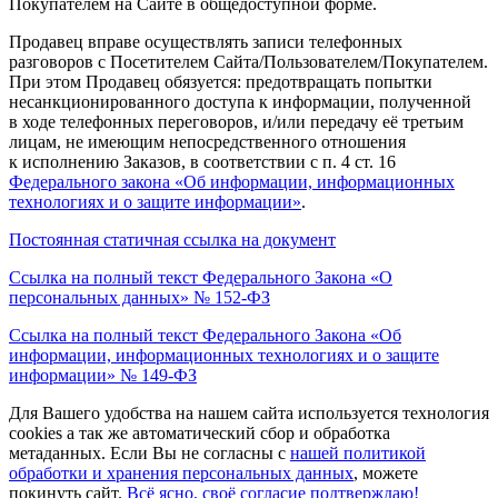
Покупателем на Сайте в общедоступной форме.
Продавец вправе осуществлять записи телефонных
разговоров с Посетителем Сайта/Пользователем/Покупателем.
При этом Продавец обязуется: предотвращать попытки
несанкционированного доступа к информации, полученной
в ходе телефонных переговоров, и/или передачу её третьим
лицам, не имеющим непосредственного отношения
к исполнению Заказов, в соответствии с п. 4 ст. 16
Федерального закона
«Об
информации, информационных
технологиях и о защите информации»
.
Постоянная статичная ссылка на документ
Ссылка на полный текст Федерального Закона
«О
персональных данных» № 152-ФЗ
Ссылка на полный текст Федерального Закона
«Об
информации, информационных технологиях и о защите
информации» № 149-ФЗ
Для Вашего удобства на нашем сайта используется технология
cookies а так же автоматический сбор и обработка
метаданных. Если Вы не согласны c
нашей политикой
обработки и хранения персональных данных
, можете
покинуть сайт.
Всё ясно, своё согласие подтверждаю!