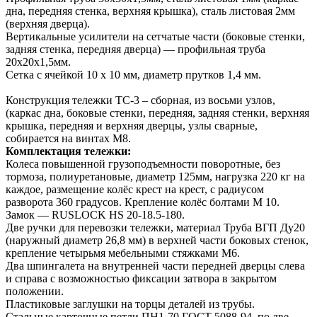
дна, передняя стенка, верхняя крышка), сталь листовая 2мм
(верхняя дверца).
Вертикальные усилители на сетчатые части (боковые стенки,
задняя стенка, передняя дверца) — профильная труба
20х20х1,5мм.
Сетка с ячейкой 10 х 10 мм, диаметр прутков 1,4 мм.
Конструкция тележки ТС-3 – сборная, из восьми узлов,
(каркас дна, боковые стенки, передняя, задняя стенки, верхняя
крышка, передняя и верхняя дверцы, узлы сварные,
собирается на винтах М8.
Комплектация тележки:
Колеса повышенной грузоподъемности поворотные, без
тормоза, полиуретановые, диаметр 125мм, нагрузка 220 кг на
каждое, размещение колёс крест на крест, с радиусом
разворота 360 градусов. Крепление колёс болтами М 10.
Замок — RUSLOCK HS 20-18.5-180.
Две ручки для перевозки тележки, материал Труба ВГП Ду20
(наружный диаметр 26,8 мм) в верхней части боковых стенок,
крепление четырьмя мебельными стяжками М6.
Два шпингалета на внутренней части передней дверцы слева
и справа с возможностью фиксации затвора в закрытом
положении.
Пластиковые заглушки на торцы деталей из трубы.
Стальные карточные петли ПН1-70 ГОСТ 5088-94, по две