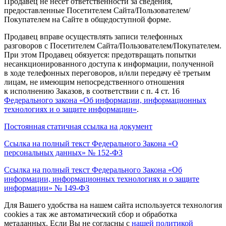
Продавец не несет ответственности за сведения,
предоставленные Посетителем Сайта/Пользователем/
Покупателем на Сайте в общедоступной форме.
Продавец вправе осуществлять записи телефонных
разговоров с Посетителем Сайта/Пользователем/Покупателем.
При этом Продавец обязуется: предотвращать попытки
несанкционированного доступа к информации, полученной
в ходе телефонных переговоров, и/или передачу её третьим
лицам, не имеющим непосредственного отношения
к исполнению Заказов, в соответствии с п. 4 ст. 16
Федерального закона
«Об
информации, информационных
технологиях и о защите информации»
.
Постоянная статичная ссылка на документ
Ссылка на полный текст Федерального Закона
«О
персональных данных» № 152-ФЗ
Ссылка на полный текст Федерального Закона
«Об
информации, информационных технологиях и о защите
информации» № 149-ФЗ
Для Вашего удобства на нашем сайта используется технология
cookies а так же автоматический сбор и обработка
метаданных. Если Вы не согласны c
нашей политикой