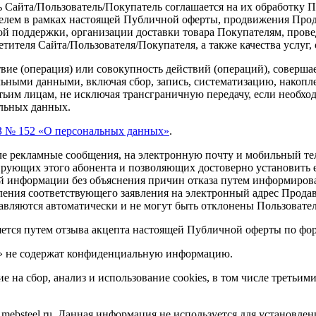
 Сайта/Пользователь/Покупатель соглашается на их обработку 
елем в рамках настоящей Публичной оферты, продвижения Прода
кой поддержки, организации доставки товара Покупателям, пров
тителя Сайта/Пользователя/Покупателя, а также качества услуг
твие
(операция
) или совокупность действий
(операций
), соверш
льными данными, включая сбор, запись, систематизацию, накопл
тьим лицам, не исключая трансграничную передачу, если необход
альных данных.
 № 152
«О
персональных данных»
.
е рекламные сообщения, на электронную почту и мобильный тел
рующих этого абонента и позволяющих достоверно установить е
й информации без объяснения причин отказа путем информирован
ления соответствующего заявления на электронный адрес Прода
правляются автоматически и не могут быть отклонены Пользовате
ется путем отзыва акцепта настоящей Публичной оферты по форм
» не содержат конфиденциальную информацию.
ие на сбор, анализ и использование cookies, в том числе треть
mebsteel.ru. Данная информация не используется для установлен