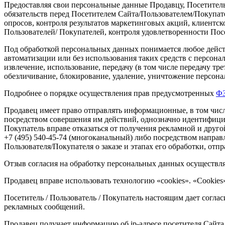
Предоставляя свои персональные данные Продавцу, Посетитель
обязательств перед Посетителем Сайта/Пользователем/Покупат
опросов, контроля результатов маркетинговых акций, клиентс
Пользователей/ Покупателей, контроля удовлетворенности Посе
Под обработкой персональных данных понимается любое дейс
автоматизации или без использования таких средств с персона
извлечение, использование, передачу
(в
том числе передачу тре
обезличивание, блокирование, удаление, уничтожение персон
Подробнее о порядке осуществления прав предусмотренных
ФЗ
Продавец имеет право отправлять информационные, в том числ
посредством совершения им действий, однозначно идентифици
Покупатель вправе отказаться от получения рекламной и друго
+7
(495
) 540-45-74
(многоканальный
) либо посредством направ
Пользователя/Покупателя о заказе и этапах его обработки, от
Отзыв согласия на обработку персональных данных осуществля
Продавец вправе использовать технологию
«cookies
».
«Cookies
Посетитель / Пользователь / Покупатель настоящим дает соглас
рекламных сообщений.
Продавец получает информацию об ip-адресе посетителя Сайта 