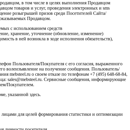
Продавцом, в том числе в целях выполнения Продавцом
вцом товаров и услуг, проведения электронных и sms
едение розыгрышей призов среди Посетителей Сайта/
, оказываемых Продавцом.
аемых с использованием средств
ение, хранение, уточнение
(обновление
, изменение)
имость в ней возникла в ходе исполнения обязательств),
ефон Пользователя/Покупателя с его согласия, выраженного
го волеизъявление на получение сообщения. Пользователь/
ия mebsteel.ru о своем отказе по телефонам +7
(495
) 648-68-84,
вца: sales@mebsteel.ru. Сервисные сообщения, информирующие
лем/Покупателем.
е, указанной здесь.
ими лицами для целей формирования статистики и оптимизации
ия личности посетителя.