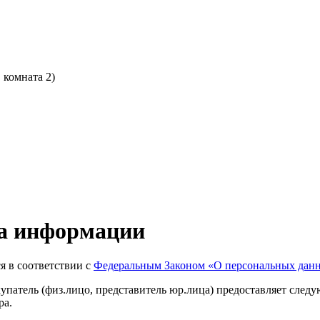
, комната 2)
а информации
я в соответствии с
Федеральным Законом
«О
персональных дан
купатель
(физ
.лицо, представитель юр.лица) предоставляет сле
ра.